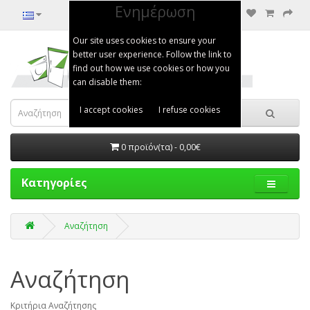
Ενημέρωση
Our site uses cookies to ensure your
better user experience. Follow the link to
find out how we use cookies or how you
can disable them:
I accept cookies
I refuse cookies
0 προϊόν(τα) - 0,00€
Κατηγορίες
Αναζήτηση
Αναζήτηση
Κριτήρια Αναζήτησης