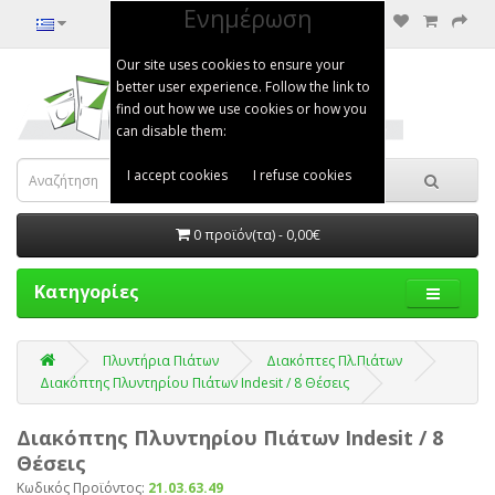
Ενημέρωση
Our site uses cookies to ensure your
better user experience. Follow the link to
find out how we use cookies or how you
can disable them:
I accept cookies
I refuse cookies
0 προϊόν(τα) - 0,00€
Κατηγορίες
Πλυντήρια Πιάτων
Διακόπτες Πλ.Πιάτων
Διακόπτης Πλυντηρίου Πιάτων Indesit / 8 Θέσεις
Διακόπτης Πλυντηρίου Πιάτων Indesit / 8
Θέσεις
Κωδικός Προϊόντος:
21.03.63.49