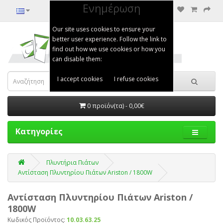
Ενημέρωση
Our site uses cookies to ensure your
better user experience. Follow the link to
find out how we use cookies or how you
can disable them:
I accept cookies
I refuse cookies
0 προϊόν(τα) - 0,00€
Κατηγορίες
Πλυντήρια Πιάτων
Αντίσταση Πλυντηρίου Πιάτων Ariston / 1800W
Αντίσταση Πλυντηρίου Πιάτων Ariston /
1800W
Κωδικός Προϊόντος:
10.03.63.25