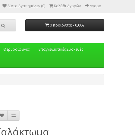
Λίστα Αγαπημένων (0)
Καλάθι Αγορών
Αγορά
0 προϊόν(τα) - 0,00€
Θερμοσίφωνες
Eπαγγελματικές Συσκευές
Γαλάκτωμα