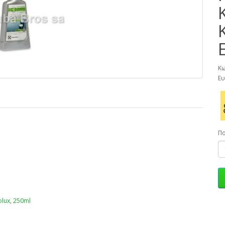
Κω
Ευ
Π
olux
,
250ml