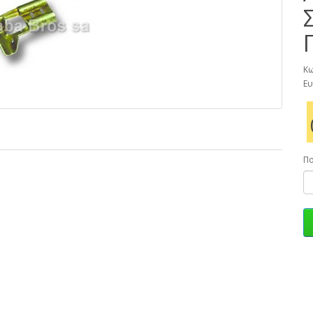
Κω
Ευ
Π