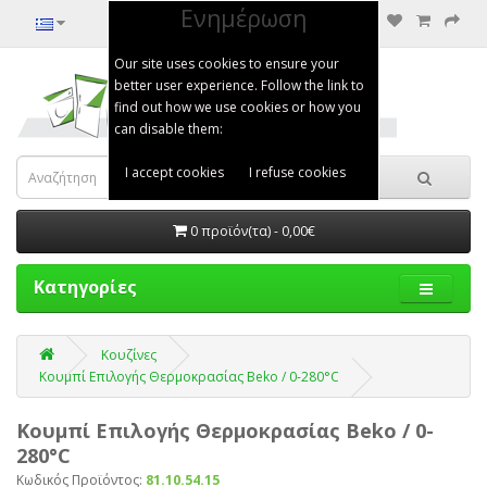
Ενημέρωση
Our site uses cookies to ensure your
better user experience. Follow the link to
find out how we use cookies or how you
can disable them:
I accept cookies
I refuse cookies
0 προϊόν(τα) - 0,00€
Κατηγορίες
Κουζίνες
Κουμπί Επιλογής Θερμοκρασίας Beko / 0-280°C
Κουμπί Επιλογής Θερμοκρασίας Beko / 0-
280°C
Κωδικός Προϊόντος:
81.10.54.15